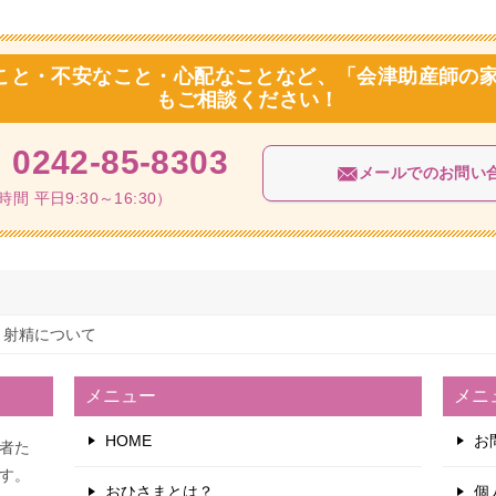
こと・不安なこと・心配なことなど、「会津助産師の家
もご相談ください！
X
0242-85-8303
メールでのお問い
間 平日9:30～16:30）
射精について
メニュー
メニ
HOME
お
者た
す。
おひさまとは？
個