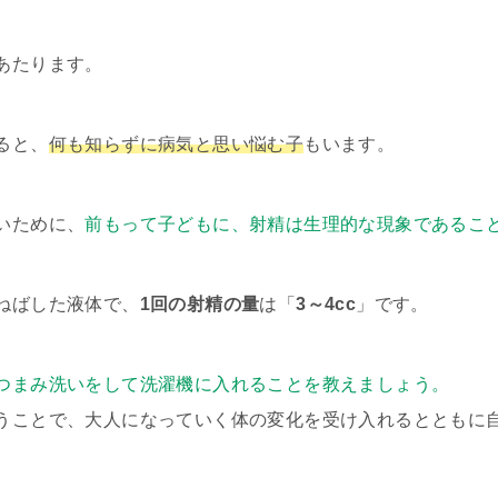
あたります。
ると、
何も知らずに病気と思い悩む子
もいます。
いために、
前もって子どもに、射精は生理的な現象であるこ
ねばした液体で、
1回の射精の量
は「
3～4cc
」です。
つまみ洗いをして洗濯機に入れることを教えましょう。
うことで、大人になっていく体の変化を受け入れるとともに