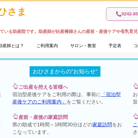
ひさま
0242-85
ている助産院です。助産師が妊産褥婦さんの産前・産後ケアや母乳育児
助産師とは？
ご利用案内
サロン・教室
予定表
コ
おひさまからの”お知らせ”
ご出産を控える皆様へ
施
宿泊型産後ケアをご利用の際は、事前に
「宿泊型
お
産後ケアのご利用案内」
をご覧ください。
旨
産前・産後の家庭訪問
あ
県の助成で1時間～1時間30分ほどの
家庭訪問
をお
こ
こなっています。
さ