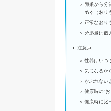
卵巣から分
める（おり
正常なおり
分泌量は個
注意点
性器はいつ
気になるか
かぶれない
健康時の”
健康時に比