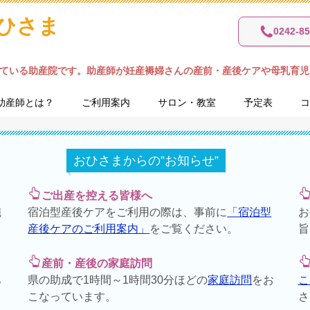
ひさま
0242-85
ている助産院です。助産師が妊産褥婦さんの産前・産後ケアや母乳育児
助産師とは？
ご利用案内
サロン・教室
予定表
コ
おひさまからの”お知らせ”
ご出産を控える皆様へ
施
宿泊型産後ケアをご利用の際は、事前に
「宿泊型
お
産後ケアのご利用案内」
をご覧ください。
旨
産前・産後の家庭訪問
あ
県の助成で1時間～1時間30分ほどの
家庭訪問
をお
こ
こなっています。
さ