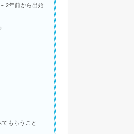
～2年前から出始
る
べてもらうこと