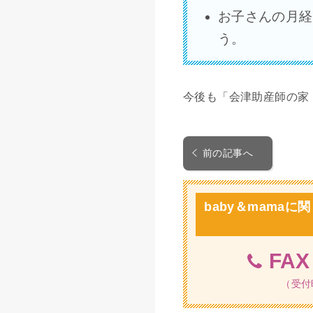
お子さんの月経
う。
今後も「会津助産師の家
前の記事へ
baby＆mama
FA
（受付時